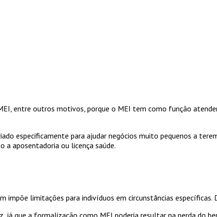
EI, entre outros motivos, porque o MEI tem como função atender
iado especificamente para ajudar negócios muito pequenos a terem
to a aposentadoria ou licença saúde.
 impõe limitações para indivíduos em circunstâncias específicas. 
z, já que a formalização como MEI poderia resultar na perda do be