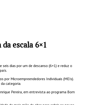
 da escala 6×1
 seis dias por um de descanso (6×1) e reduz o
país.
os por Microempreendedores Individuais (MEIs).
da categoria.
enrique Pereira, em entrevista ao programa Bom
dade de mais mão de obra para cobrir os novos