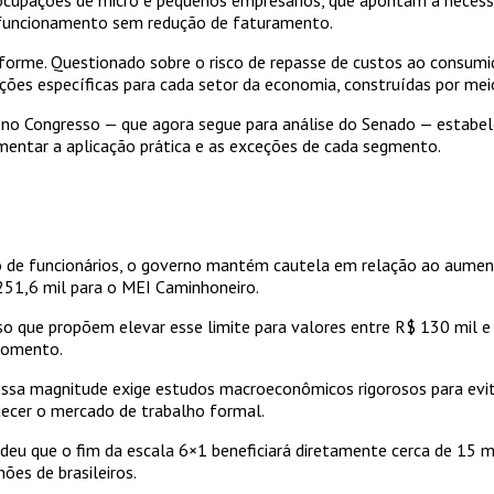
 funcionamento sem redução de faturamento.
niforme. Questionado sobre o risco de repasse de custos ao consum
ações específicas para cada setor da economia, construídas por mei
 no Congresso — que agora segue para análise do Senado — estabele
entar a aplicação prática e as exceções de cada segmento.
ro de funcionários, o governo mantém cautela em relação ao aume
 251,6 mil para o MEI Caminhoneiro.
 que propõem elevar esse limite para valores entre R$ 130 mil e R
 momento.
dessa magnitude exige estudos macroeconômicos rigorosos para evit
quecer o mercado de trabalho formal.
ndeu que o fim da escala 6×1 beneficiará diretamente cerca de 15 
ões de brasileiros.