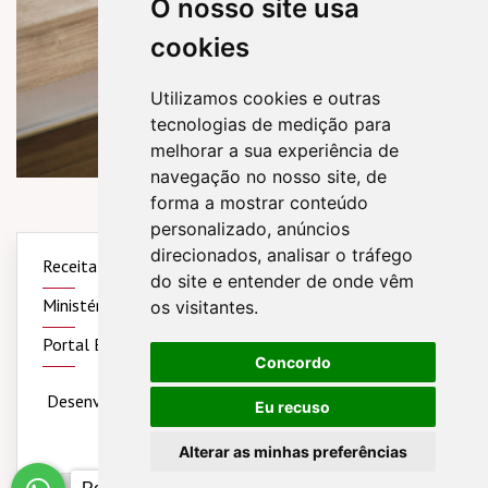
O nosso site usa
cookies
Utilizamos cookies e outras
tecnologias de medição para
melhorar a sua experiência de
navegação no nosso site, de
forma a mostrar conteúdo
personalizado, anúncios
direcionados, analisar o tráfego
Receita Federal
Simples Nacional
Sintegra
do site e entender de onde vêm
Ministério do Trabalho
Previdência Social
os visitantes.
Portal Brasil
Concordo
Desenvolvido por
Sitecontabil
2026
Todos os direitos
Eu recuso
reservados
Alterar as minhas preferências