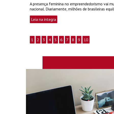
A presença feminina no empreendedorismo vai mui
nacional. Diariamente, milhões de brasileiras equ
Leia na integra
1
2
3
4
5
6
7
8
9
10